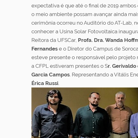
expectativa é que até o final de 2019 ambo
o meio ambiente possam avançar ainda mais n
cerimônia ocorreu no Auditório do AT-Lab, n
conhecer a Usina Solar Fotovoltaica inaugu
Reitora da UFSCar,
Profa. Dra. Wanda Hoff
Fernandes
e o Diretor do Campus de Soroc
esteve presente o responsável pelo projeto
a CFPL estiveram presentes o S
r. Gerivald
Garcia Campos
. Representando a Vitális En
Érica Russi
.