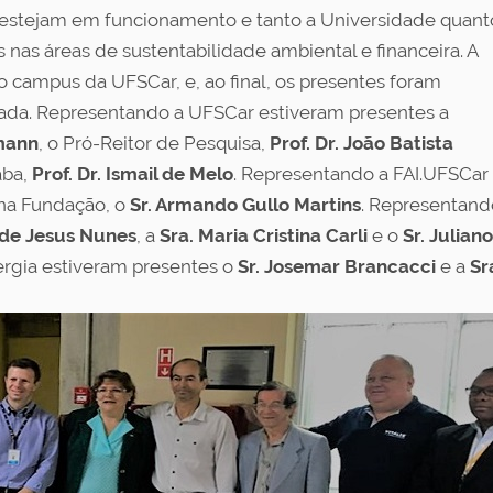
s estejam em funcionamento e tanto a Universidade quant
as áreas de sustentabilidade ambiental e financeira. A
o campus da UFSCar, e, ao final, os presentes foram
rada. Representando a UFSCar estiveram presentes a
mann
, o Pró-Reitor de Pesquisa,
Prof. Dr. João Batista
aba,
Prof. Dr. Ismail de Melo
. Representando a FAI.UFSCar
 na Fundação, o
Sr. Armando Gullo Martins
. Representand
o de Jesus Nunes
, a
Sra. Maria Cristina Carli
e o
Sr. Juliano
ergia estiveram presentes o
Sr. Josemar Brancacci
e a
Sr