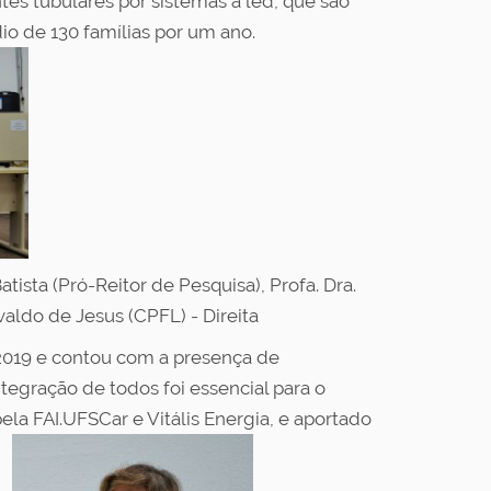
tes tubulares por sistemas a led, que são
o de 130 famílias por um ano.
tista (Pró-Reitor de Pesquisa), Profa. Dra.
aldo de Jesus (CPFL) - Direita
 2019 e contou com a presença de
ntegração de todos foi essencial para o
a FAI.UFSCar e Vitális Energia, e aportado