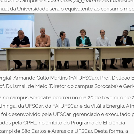
aicos
no campus e
substituídas 7.433 lâmpadas
fluorescen
nual da Universidade será o equivalente ao consumo médi
gia), Armando Gullo Martins (FAI.UFSCar), Prof. Dr. João Ba
f. Dr. Ismail de Melo (Diretor do campus Sorocaba) e Geriv
ca no campus Sorocaba ocorreu no dia 20 de fevereiro de
ninga, da UFSCar, da FAI.UFSCar e da Vitális Energia. A i
foi desenvolvido pela UFSCar, gerenciado e executado pel
dos pela CPFL, no âmbito do Programa de Eficiência
 campi de São Carlos e Araras da UFSCar. Desta forma, a