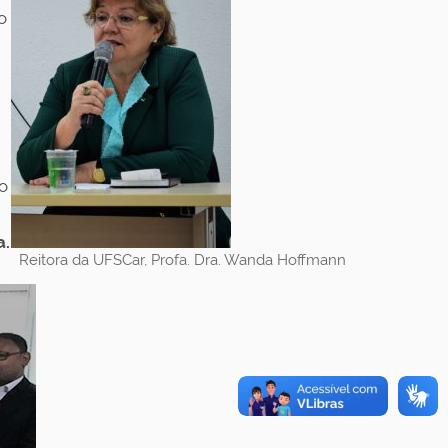
o
o
a.
Reitora da UFSCar, Profa. Dra. Wanda Hoffmann