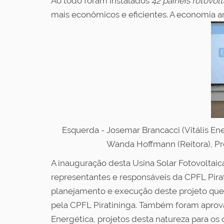
Ao todo foram instalados
42 painéis fotovolt
mais econômicos e eficientes. A economia a
Esquerda - Josemar Brancacci (Vitális Ener
Wanda Hoffmann (Reitora), Pro
A inauguração desta Usina Solar Fotovoltai
representantes e responsáveis da CPFL Pirati
planejamento e execução deste projeto que 
pela CPFL Piratininga.
Também foram aprova
Energética, projetos desta natureza para os