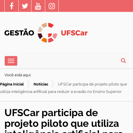
N
Toggle navigation
a
Busca
v
Você está aqui:
e
Página Inicial
Notícias
UFSCar participa de projeto piloto que
g
utiliza inteligência artificial para reduzir a evasão no Ensino Superior
a
ç
UFSCar participa de
ã
projeto piloto que utiliza
o