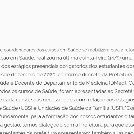
e coordenadores dos cursos em Saúde se mobilizam para a reto
ação em Saúde, realizou na última quinta-feira (14/5) uma
ão dos estágios presenciais obrigatórios dos estudantes 
esde dezembro de 2020, conforme decreto da Prefeitura 
úde e Docente do Departamento de Medicina (DMed), Carl
todos os cursos de Saúde, foram apresentadas ao Secretá
 de cada curso, suas necessidades com relação aos estág
 Saúde (UBS) e Unidades de Saúde da Família (USF). "C
 fundamental para a formação dos nossos estudantes e t
 da gestão, temos dialogado com a Prefeitura para que e
epresentantes da prefeitura apresentaram também suas nec