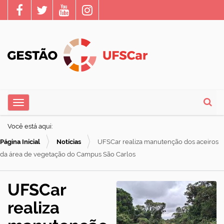
N
Toggle navigation
a
Busca
v
Você está aqui:
e
Página Inicial
Notícias
UFSCar realiza manutenção dos aceiros
g
da área de vegetação do Campus São Carlos
a
ç
UFSCar
ã
realiza
o