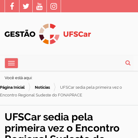
N
Toggle navigation
a
Busca
v
Você está aqui:
e
Página Inicial
Notícias
UFSCar sedia pela primeira vez o
g
Encontro Regional Sudeste do FONAPRACE
a
ç
UFSCar sedia pela
ã
primeira vez o Encontro
o