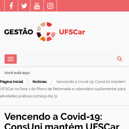
N
Toggle navigation
a
Busca
v
Você está aqui:
e
Página Inicial
Notícias
Vencendo a Covid-19: ConsUni mantém
g
UFSCar na Fase 1 do Plano de Retomada e calendário suplementar para
a
atividades práticas começa dia 31
ç
ã
Vencendo a Covid-19:
o
ConsUni mantém UFSCar