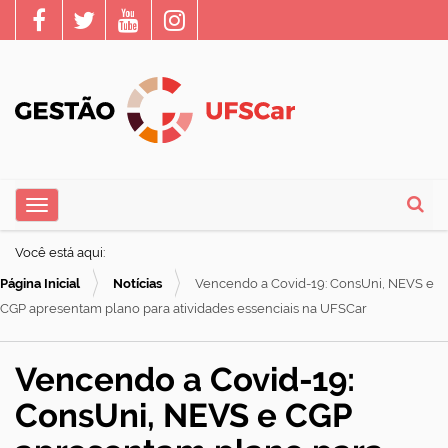
N
Toggle navigation
a
Busca
v
Você está aqui:
e
Página Inicial
Notícias
Vencendo a Covid-19: ConsUni, NEVS e
g
CGP apresentam plano para atividades essenciais na UFSCar
a
ç
Vencendo a Covid-19:
ã
ConsUni, NEVS e CGP
o