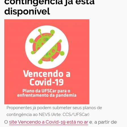
contingência já está
disponível
Proponentes já podem submeter seus planos de
contingência ao NEVS (Arte: CCS/UFSCar)
O
site Vencendo a Covid-19 está no ar
e, a partir de