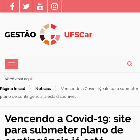
N
Toggle navigation
a
Busca
v
Você está aqui:
e
Página Inicial
Notícias
Vencendo a Covid-19: site para submeter
g
plano de contingência já está disponível
a
ç
Vencendo a Covid-19: site
ã
para submeter plano de
o