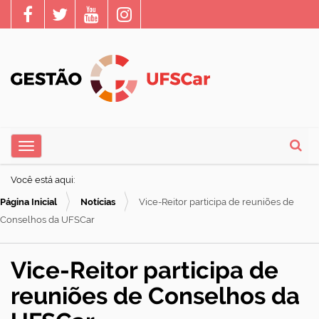
N
Toggle navigation
a
Busca
v
Você está aqui:
e
Página Inicial
Notícias
Vice-Reitor participa de reuniões de
g
Conselhos da UFSCar
a
ç
Vice-Reitor participa de
ã
reuniões de Conselhos da
o