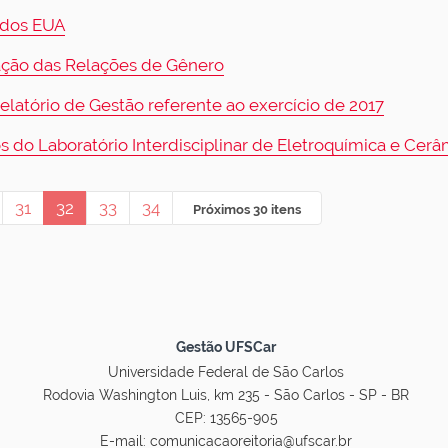
 dos EUA
cação das Relações de Gênero
atório de Gestão referente ao exercício de 2017
s do Laboratório Interdisciplinar de Eletroquímica e Cerâ
31
32
33
34
Próximos 30 itens
Gestão UFSCar
Universidade Federal de São Carlos
Rodovia Washington Luis, km 235 - São Carlos - SP - BR
CEP: 13565-905
E-mail:
comunicacaoreitoria@ufscar.br