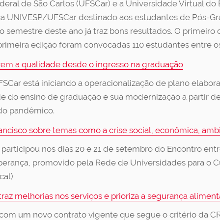
eral de São Carlos (UFSCar) e a Universidade Virtual do
 UNIVESP/UFSCar destinado aos estudantes de Pós-Gra
 semestre deste ano já traz bons resultados. O primeiro d
primeira edição foram convocadas 110 estudantes entre o
ovem a qualidade desde o ingresso na graduação
FSCar está iniciando a operacionalização de plano elabo
ade do ensino de graduação e sua modernização a partir 
odo pandêmico.
ancisco sobre temas como a crise social, econômica, ambie
, participou nos dias 20 e 21 de setembro do Encontro ent
sperança, promovido pela Rede de Universidades para o
cal)
raz melhorias nos serviços e prioriza a segurança aliment
 com um novo contrato vigente que segue o critério da CR