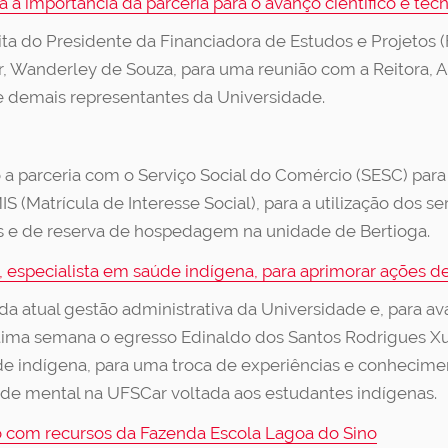
 a importância da parceria para o avanço científico e tec
sita do Presidente da Financiadora de Estudos e Projetos 
, Wanderley de Souza, para uma reunião com a Reitora, Ana
 e demais representantes da Universidade.
a parceria com o Serviço Social do Comércio (SESC) para 
Matrícula de Interesse Social), para a utilização dos serv
cos e de reserva de hospedagem na unidade de Bertioga.
 especialista em saúde indígena, para aprimorar ações d
 da atual gestão administrativa da Universidade e, para a
ima semana o egresso Edinaldo dos Santos Rodrigues Xuc
e indígena, para uma troca de experiências e conhecimen
úde mental na UFSCar voltada aos estudantes indígenas.
io com recursos da Fazenda Escola Lagoa do Sino