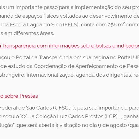
 um importante passo para a implementação do seu proj
emanda de espaços físicos voltados ao desenvolvimento de
nda Escola Lagoa do Sino (FELS), conta com 256 m² conte
s em diferentes áreas.
da Transparência com informações sobre bolsas e indicado
çou o Portal da Transparência em sua página no Portal UF
as de estudo da Coordenação de Aperfeiçoamento de Pess
angeiro, internacionalização, agenda dos dirigentes, rec
o sobre Prestes
deral de São Carlos (UFSCar), pela sua importância para a
o século XX - a Coleção Luiz Carlos Prestes (LCP) -, ganh
ução”, que será aberta à visitação no dia 9 de agosto (quar