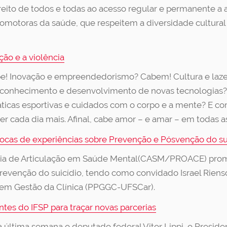
reito de todos e todas ao acesso regular e permanente a
 promotoras da saúde, que respeitem a diversidade cultura
ão e a violência
be! Inovação e empreendedorismo? Cabem! Cultura e laz
 conhecimento e desenvolvimento de novas tecnologias? 
ticas esportivas e cuidados com o corpo e a mente? E c
 cada dia mais. Afinal, cabe amor – e amar – em todas a
cas de experiências sobre Prevenção e Pósvenção do su
oria de Articulação em Saúde Mental(CASM/PROACE) pro
revenção do suicídio, tendo como convidado Israel Riens
em Gestão da Clínica (PPGGC-UFSCar).
ntes do IFSP para traçar novas parcerias
 na última semana o deputado federal Vitor Lippi, o Presi