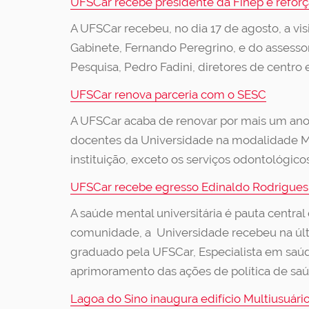
UFSCar recebe presidente da Finep e reforça
A UFSCar recebeu, no dia 17 de agosto, a vi
Gabinete, Fernando Peregrino, e do assessor
Pesquisa, Pedro Fadini, diretores de centro
UFSCar renova parceria com o SESC
A UFSCar acaba de renovar por mais um ano 
docentes da Universidade na modalidade MIS (
instituição, exceto os serviços odontológi
UFSCar recebe egresso Edinaldo Rodrigues,
A saúde mental universitária é pauta central
comunidade, a Universidade recebeu na últ
graduado pela UFSCar, Especialista em saúd
aprimoramento das ações de política de sa
Lagoa do Sino inaugura edifício Multiusuár