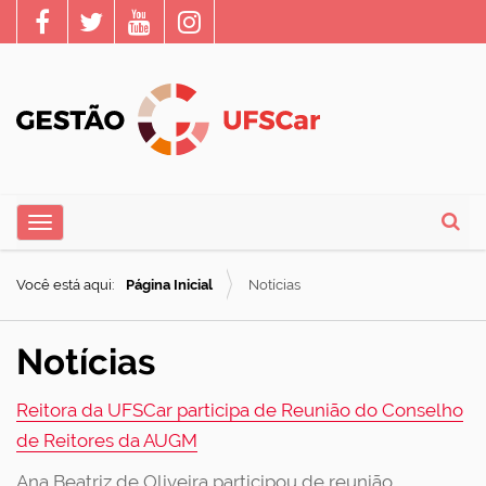
N
Toggle navigation
a
Busca
v
Você está aqui:
Página Inicial
Notícias
e
g
Notícias
a
ç
Reitora da UFSCar participa de Reunião do Conselho
ã
de Reitores da AUGM
o
Ana Beatriz de Oliveira participou de reunião