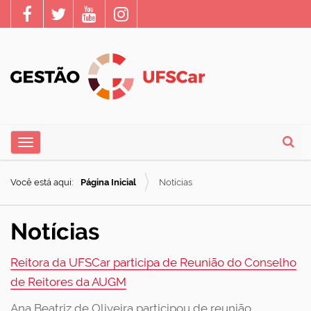
N
Toggle navigation
a
Busca
v
Você está aqui:
Página Inicial
Notícias
e
g
Notícias
a
ç
Reitora da UFSCar participa de Reunião do Conselho
ã
de Reitores da AUGM
o
Ana Beatriz de Oliveira participou de reunião